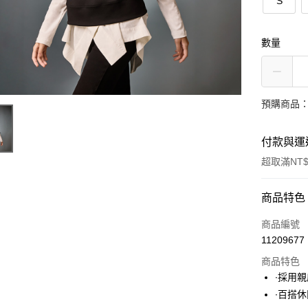
S
數量
預購商品：
付款與運
超取滿NT$
付款方式
商品特色
信用卡一
商品編號
11209677
超商取貨
商品特色
LINE Pay
∙採用
∙百搭
Apple Pay