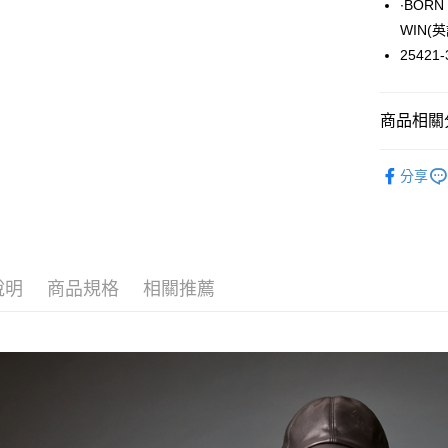
∙BORN
悠遊付
WIN(
25421-
大哥付你
相關說明
【大哥付
ATM付款
商品相關分
1.本服務
2.付款方
流程，驗
上衣 / 內
完成交易
分享
運送方式
3.實際核
4.訂單成
全家取貨
消。如遇
每筆NT$6
無法說明
【繳款方
付款後全
1.分期款
說明
商品規格
相關推薦
醒簡訊。
每筆NT$6
2.透過簡
帳／街口支
7-11取貨
【注意事
每筆NT$6
1.本服務
用戶於交
付款後7-1
款買賣價
每筆NT$6
2.基於同