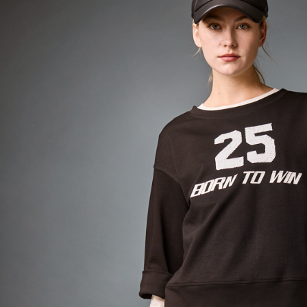
資料（包
宅配
用，由本
3.完整用
每筆NT$8