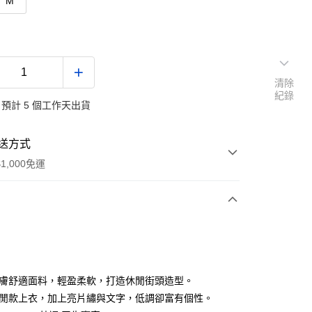
M
清除
紀錄
預計 5 個工作天出貨
送方式
1,000免運
次付款
付款
親膚舒適面料，輕盈柔軟，打造休閒街頭造型。
休閒款上衣，加上亮片繡與文字，低調卻富有個性。