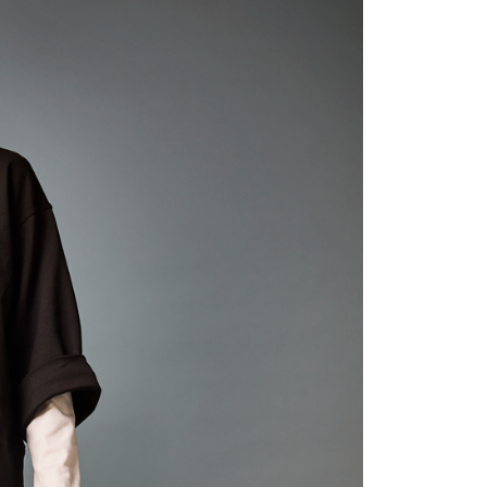
含姓名、電話或地址）提供予台灣大哥大進項蒐集、處理及利
公司與您本人進行分期帳單所需資料之確認、核對及更正。
戶服務條款，請詳閱以下連結：
https://oppay.tw/userRule
0，滿NT$1,000(含以上)免運費