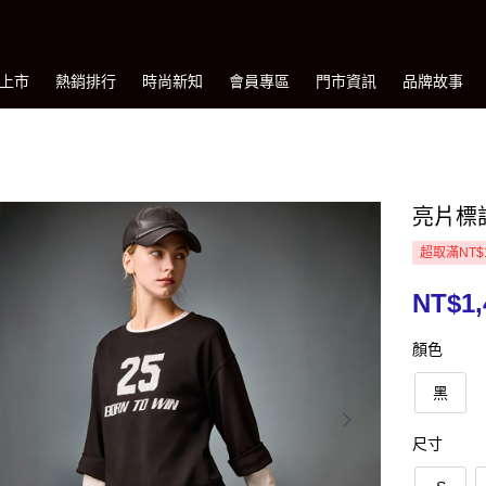
上市
熱銷排行
時尚新知
會員專區
門市資訊
品牌故事
亮片標
超取滿NT$
NT$1,
顏色
黑
尺寸