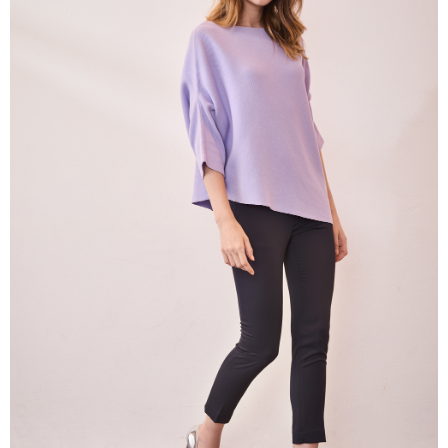
帳／街口支付／iPASS MONEY」等通路繳費。
每筆NT$60，滿NT$1,000(含以上)免運費
【注意事項】
付款後7-11取貨
1.本服務係由「台灣大哥大股份有限公司」（以下簡稱本公司）所提供，讓
用戶於交易時，得透過本服務購買商品或服務，並由商店將買賣／分期付款
每筆NT$60，滿NT$1,000(含以上)免運費
買賣價金債權讓與本公司後，依約使用本公司帳單繳交帳款。
2.基於同意付款使用「大哥付你分期」之契約關係目的，商店將以您的個人
宅配
資料（包含姓名、電話或地址）提供予台灣大哥大進項蒐集、處理及利用，
由本公司與您本人進行分期帳單所需資料之確認、核對及更正。
每筆NT$80，滿NT$1,000(含以上)免運費
3.完整用戶服務條款，請詳閱以下連結：
https://oppay.tw/userRule