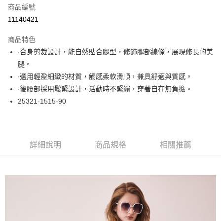
商品編號
超商取貨付款
11140421
LINE Pay
商品特色
Apple Pay
∙合身剪裁設計，能自然貼合腿型，修飾腿部線條，展現修長的美
腿。
悠遊付
∙選用輕盈細緻的材質，觸感柔軟滑順，兼具舒適與質感。
大哥付你分期
∙後腰部採用鬆緊設計，活動時不緊繃，穿著自在無負擔。
相關說明
25321-1515-90
【大哥付你分期使用說明】
ATM付款
1.本服務由台灣大哥大提供，台灣大哥大用戶可立即使用無須另外申請。
2.付款方式選擇「大哥付你分期」，訂單成立後會自動跳轉到大哥付的交易
流程，驗證手機門號後，選擇欲分期的期數、繳款截止日，確認付款後即完
運送方式
詳細說明
商品規格
相關推薦
成交易。
3.實際核准額度、可分期數及費用金額請依後續交易確認頁面所載為準。
全家取貨付款
4.訂單成立30分鐘內，如未前往確認交易或遇審核未通過，訂單將自動取
每筆NT$60，滿NT$1,000(含以上)免運費
消。如遇「轉專審核」未通過狀況，表示未達大哥付你分期系統評分，恕無
法說明評估內容。
付款後全家取貨
【繳款方式說明】
1.分期款項不併入電信帳單，「大哥付你分期」於每月結算日後寄送繳費提
每筆NT$60，滿NT$1,000(含以上)免運費
醒簡訊。
2.透過簡訊連結打開帳單後，可選擇「超商條碼／台灣大直營門市／銀行轉
7-11取貨付款