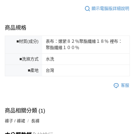
顯示電腦版詳細說明
商品規格
■材質(成分)
表布：嫘縈８２％聚酯纖維１８％ 裡布：
聚酯纖維１００％
■洗滌方式
水洗
■產地
台灣
客服
商品相關分類 (1)
褲子 / 褲裙
長褲