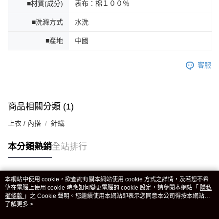
■材質(成分)
表布：棉１００％
■洗滌方式
水洗
■產地
中國
客服
商品相關分類 (1)
上衣 / 內搭
針織
本分類熱銷
全站排行
本網站中使用 cookie，欲查詢有關本網站使用 cookie 方式之詳情，及若您不希
熱門標籤
望在電腦上使用 cookie 時應如何變更電腦的 cookie 設定，請參閱本網站「
隱私
權條款
」之 Cookie 聲明。您繼續使用本網站即表示您同意本公司得按本網站使
用條款之 Cookie 聲明使用 cookie。
了解更多 >