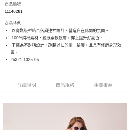
商品編號
超商取貨付款
11140281
LINE Pay
商品特色
Apple Pay
∙以寬鬆版型結合落肩連袖設計，營造自在休閒的氛圍。
∙100%純棉素材，觸感柔軟親膚，穿上提升好氣色。
悠遊付
∙下擺為不對稱設計，跳脫以往的單一輪廓，且具有修飾身形效
大哥付你分期
果。
相關說明
25321-1325-05
【大哥付你分期使用說明】
ATM付款
1.本服務由台灣大哥大提供，台灣大哥大用戶可立即使用無須另外申請。
2.付款方式選擇「大哥付你分期」，訂單成立後會自動跳轉到大哥付的交易
流程，驗證手機門號後，選擇欲分期的期數、繳款截止日，確認付款後即完
運送方式
詳細說明
商品規格
相關推薦
成交易。
3.實際核准額度、可分期數及費用金額請依後續交易確認頁面所載為準。
全家取貨付款
4.訂單成立30分鐘內，如未前往確認交易或遇審核未通過，訂單將自動取
每筆NT$60，滿NT$1,000(含以上)免運費
消。如遇「轉專審核」未通過狀況，表示未達大哥付你分期系統評分，恕無
法說明評估內容。
付款後全家取貨
【繳款方式說明】
1.分期款項不併入電信帳單，「大哥付你分期」於每月結算日後寄送繳費提
每筆NT$60，滿NT$1,000(含以上)免運費
醒簡訊。
2.透過簡訊連結打開帳單後，可選擇「超商條碼／台灣大直營門市／銀行轉
7-11取貨付款