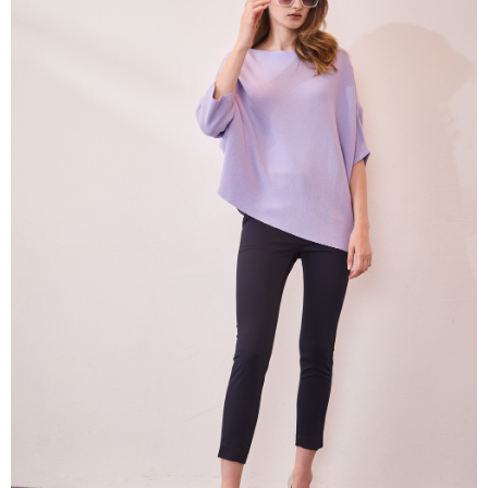
帳／街口支付／iPASS MONEY」等通路繳費。
每筆NT$60，滿NT$1,000(含以上)免運費
【注意事項】
付款後7-11取貨
1.本服務係由「台灣大哥大股份有限公司」（以下簡稱本公司）所提供，讓
用戶於交易時，得透過本服務購買商品或服務，並由商店將買賣／分期付款
每筆NT$60，滿NT$1,000(含以上)免運費
買賣價金債權讓與本公司後，依約使用本公司帳單繳交帳款。
2.基於同意付款使用「大哥付你分期」之契約關係目的，商店將以您的個人
宅配
資料（包含姓名、電話或地址）提供予台灣大哥大進項蒐集、處理及利用，
由本公司與您本人進行分期帳單所需資料之確認、核對及更正。
每筆NT$80，滿NT$1,000(含以上)免運費
3.完整用戶服務條款，請詳閱以下連結：
https://oppay.tw/userRule