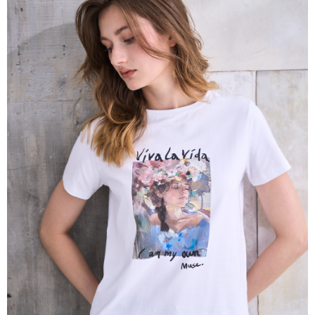
帳／街口支付／iPASS MONEY」等通路繳費。
每筆NT$60，滿NT$1,000(含以上)免運費
【注意事項】
付款後7-11取貨
1.本服務係由「台灣大哥大股份有限公司」（以下簡稱本公司）所提供，讓
用戶於交易時，得透過本服務購買商品或服務，並由商店將買賣／分期付款
每筆NT$60，滿NT$1,000(含以上)免運費
買賣價金債權讓與本公司後，依約使用本公司帳單繳交帳款。
2.基於同意付款使用「大哥付你分期」之契約關係目的，商店將以您的個人
宅配
資料（包含姓名、電話或地址）提供予台灣大哥大進項蒐集、處理及利用，
由本公司與您本人進行分期帳單所需資料之確認、核對及更正。
每筆NT$80，滿NT$1,000(含以上)免運費
3.完整用戶服務條款，請詳閱以下連結：
https://oppay.tw/userRule