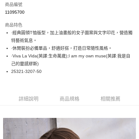
商品編號
超商取貨付款
11095700
LINE Pay
商品特色
Apple Pay
∙經典圓領T恤版型，加上油畫般的女子圖案與文字印花，營造獨
特藝術氣息。
悠遊付
∙休閒裝扮必備單品，舒適好搭，打造日常隨性風格。
大哥付你分期
∙Viva La Vida(英譯:生命萬歲);I am my own muse(英譯:我是自
相關說明
己的靈感繆斯)
【大哥付你分期使用說明】
25321-3207-50
ATM付款
1.本服務由台灣大哥大提供，台灣大哥大用戶可立即使用無須另外申請。
2.付款方式選擇「大哥付你分期」，訂單成立後會自動跳轉到大哥付的交易
流程，驗證手機門號後，選擇欲分期的期數、繳款截止日，確認付款後即完
運送方式
成交易。
3.實際核准額度、可分期數及費用金額請依後續交易確認頁面所載為準。
全家取貨付款
詳細說明
商品規格
相關推薦
4.訂單成立30分鐘內，如未前往確認交易或遇審核未通過，訂單將自動取
每筆NT$60，滿NT$1,000(含以上)免運費
消。如遇「轉專審核」未通過狀況，表示未達大哥付你分期系統評分，恕無
法說明評估內容。
付款後全家取貨
【繳款方式說明】
1.分期款項不併入電信帳單，「大哥付你分期」於每月結算日後寄送繳費提
每筆NT$60，滿NT$1,000(含以上)免運費
醒簡訊。
2.透過簡訊連結打開帳單後，可選擇「超商條碼／台灣大直營門市／銀行轉
7-11取貨付款