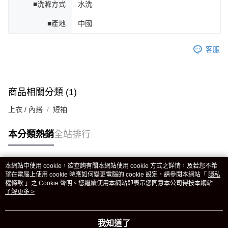
■洗滌方式
水洗
■產地
中國
客服
商品相關分類 (1)
上衣 / 內搭
短袖
本分類熱銷
全站排行
本網站中使用 cookie，欲查詢有關本網站使用 cookie 方式之詳情，及若您不希
熱門標籤
望在電腦上使用 cookie 時應如何變更電腦的 cookie 設定，請參閱本網站「
隱私
權條款
」之 Cookie 聲明。您繼續使用本網站即表示您同意本公司得按本網站使
用條款之 Cookie 聲明使用 cookie。
了解更多 >
我知道了