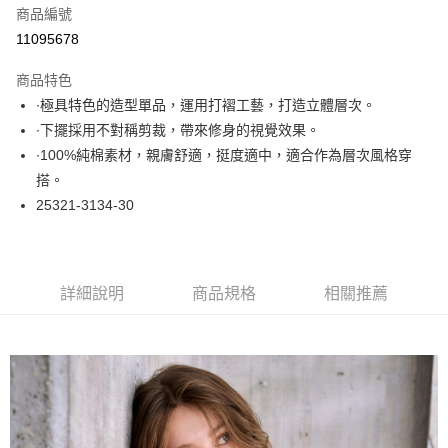
商品編號
超商取貨付款
11095678
LINE Pay
商品特色
Apple Pay
∙極具特色的造型單品，運用打褶工藝，打造立體層次。
∙下擺採用不對稱剪裁，帶來修身的視覺效果。
悠遊付
∙100%純棉素材，親膚舒適，挺度適中，適合作為層次風格穿
大哥付你分期
搭。
相關說明
25321-3134-30
【大哥付你分期使用說明】
ATM付款
1.本服務由台灣大哥大提供，台灣大哥大用戶可立即使用無須另外申請。
2.付款方式選擇「大哥付你分期」，訂單成立後會自動跳轉到大哥付的交易
流程，驗證手機門號後，選擇欲分期的期數、繳款截止日，確認付款後即完
運送方式
詳細說明
商品規格
相關推薦
成交易。
3.實際核准額度、可分期數及費用金額請依後續交易確認頁面所載為準。
全家取貨付款
4.訂單成立30分鐘內，如未前往確認交易或遇審核未通過，訂單將自動取
每筆NT$60，滿NT$1,000(含以上)免運費
消。如遇「轉專審核」未通過狀況，表示未達大哥付你分期系統評分，恕無
法說明評估內容。
付款後全家取貨
【繳款方式說明】
1.分期款項不併入電信帳單，「大哥付你分期」於每月結算日後寄送繳費提
每筆NT$60，滿NT$1,000(含以上)免運費
醒簡訊。
2.透過簡訊連結打開帳單後，可選擇「超商條碼／台灣大直營門市／銀行轉
7-11取貨付款