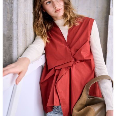
帳／街口支付／iPASS MONEY」等通路繳費。
每筆NT$60，滿NT$1,000(含以上)免運費
【注意事項】
付款後7-11取貨
1.本服務係由「台灣大哥大股份有限公司」（以下簡稱本公司）所提供，讓
用戶於交易時，得透過本服務購買商品或服務，並由商店將買賣／分期付款
每筆NT$60，滿NT$1,000(含以上)免運費
買賣價金債權讓與本公司後，依約使用本公司帳單繳交帳款。
2.基於同意付款使用「大哥付你分期」之契約關係目的，商店將以您的個人
宅配
資料（包含姓名、電話或地址）提供予台灣大哥大進項蒐集、處理及利用，
由本公司與您本人進行分期帳單所需資料之確認、核對及更正。
每筆NT$80，滿NT$1,000(含以上)免運費
3.完整用戶服務條款，請詳閱以下連結：
https://oppay.tw/userRule