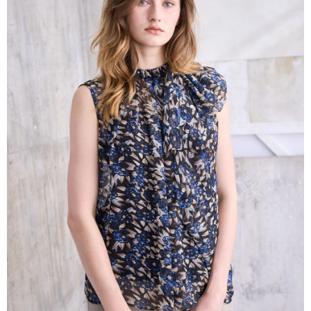
帳／街口支付／iPASS MONEY」等通路繳費。
每筆NT$60，滿NT$1,000(含以上)免運費
【注意事項】
付款後7-11取貨
1.本服務係由「台灣大哥大股份有限公司」（以下簡稱本公司）所提供，讓
用戶於交易時，得透過本服務購買商品或服務，並由商店將買賣／分期付款
每筆NT$60，滿NT$1,000(含以上)免運費
買賣價金債權讓與本公司後，依約使用本公司帳單繳交帳款。
2.基於同意付款使用「大哥付你分期」之契約關係目的，商店將以您的個人
宅配
資料（包含姓名、電話或地址）提供予台灣大哥大進項蒐集、處理及利用，
由本公司與您本人進行分期帳單所需資料之確認、核對及更正。
每筆NT$80，滿NT$1,000(含以上)免運費
3.完整用戶服務條款，請詳閱以下連結：
https://oppay.tw/userRule