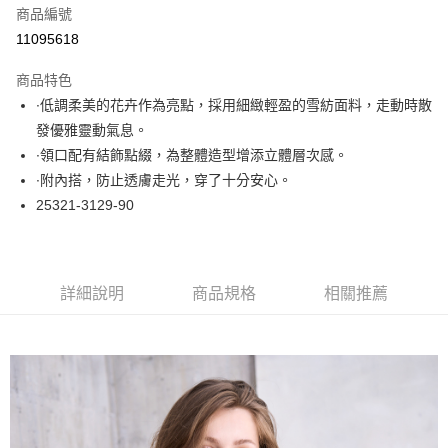
商品編號
超商取貨付款
11095618
LINE Pay
商品特色
Apple Pay
∙低調柔美的花卉作為亮點，採用細緻輕盈的雪紡面料，走動時散
發優雅靈動氣息。
悠遊付
∙領口配有結飾點綴，為整體造型增添立體層次感。
大哥付你分期
∙附內搭，防止透膚走光，穿了十分安心。
相關說明
25321-3129-90
【大哥付你分期使用說明】
ATM付款
1.本服務由台灣大哥大提供，台灣大哥大用戶可立即使用無須另外申請。
2.付款方式選擇「大哥付你分期」，訂單成立後會自動跳轉到大哥付的交易
流程，驗證手機門號後，選擇欲分期的期數、繳款截止日，確認付款後即完
運送方式
詳細說明
商品規格
相關推薦
成交易。
3.實際核准額度、可分期數及費用金額請依後續交易確認頁面所載為準。
全家取貨付款
4.訂單成立30分鐘內，如未前往確認交易或遇審核未通過，訂單將自動取
每筆NT$60，滿NT$1,000(含以上)免運費
消。如遇「轉專審核」未通過狀況，表示未達大哥付你分期系統評分，恕無
法說明評估內容。
付款後全家取貨
【繳款方式說明】
1.分期款項不併入電信帳單，「大哥付你分期」於每月結算日後寄送繳費提
每筆NT$60，滿NT$1,000(含以上)免運費
醒簡訊。
2.透過簡訊連結打開帳單後，可選擇「超商條碼／台灣大直營門市／銀行轉
7-11取貨付款