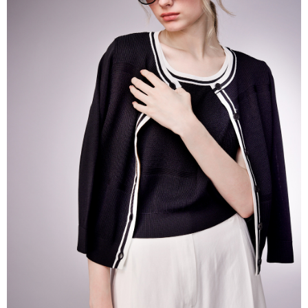
帳／街口支付／iPASS MONEY」等通路繳費。
每筆NT$60，滿NT$1,000(含以上)免運費
【注意事項】
付款後7-11取貨
1.本服務係由「台灣大哥大股份有限公司」（以下簡稱本公司）所提供，讓
用戶於交易時，得透過本服務購買商品或服務，並由商店將買賣／分期付款
每筆NT$60，滿NT$1,000(含以上)免運費
買賣價金債權讓與本公司後，依約使用本公司帳單繳交帳款。
2.基於同意付款使用「大哥付你分期」之契約關係目的，商店將以您的個人
宅配
資料（包含姓名、電話或地址）提供予台灣大哥大進項蒐集、處理及利用，
由本公司與您本人進行分期帳單所需資料之確認、核對及更正。
每筆NT$80，滿NT$1,000(含以上)免運費
3.完整用戶服務條款，請詳閱以下連結：
https://oppay.tw/userRule