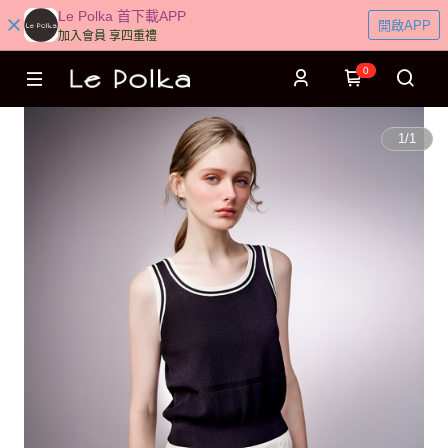
Le Polka 首下載APP
開啟APP
加入會員 享四重禮
0
1
/
1