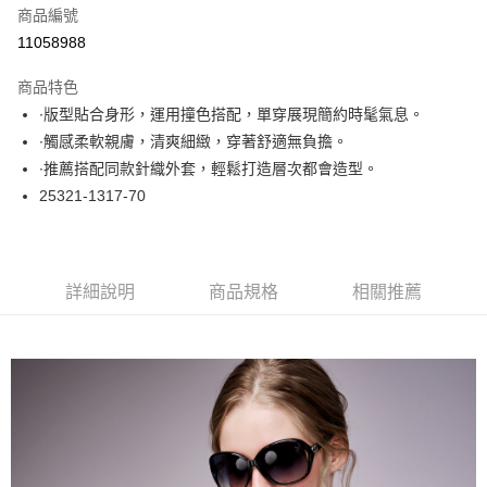
商品編號
超商取貨付款
11058988
LINE Pay
商品特色
Apple Pay
∙版型貼合身形，運用撞色搭配，單穿展現簡約時髦氣息。
∙觸感柔軟親膚，清爽細緻，穿著舒適無負擔。
悠遊付
∙推薦搭配同款針織外套，輕鬆打造層次都會造型。
大哥付你分期
25321-1317-70
相關說明
【大哥付你分期使用說明】
ATM付款
1.本服務由台灣大哥大提供，台灣大哥大用戶可立即使用無須另外申請。
2.付款方式選擇「大哥付你分期」，訂單成立後會自動跳轉到大哥付的交易
詳細說明
商品規格
相關推薦
流程，驗證手機門號後，選擇欲分期的期數、繳款截止日，確認付款後即完
運送方式
成交易。
3.實際核准額度、可分期數及費用金額請依後續交易確認頁面所載為準。
全家取貨付款
4.訂單成立30分鐘內，如未前往確認交易或遇審核未通過，訂單將自動取
每筆NT$60，滿NT$1,000(含以上)免運費
消。如遇「轉專審核」未通過狀況，表示未達大哥付你分期系統評分，恕無
法說明評估內容。
付款後全家取貨
【繳款方式說明】
1.分期款項不併入電信帳單，「大哥付你分期」於每月結算日後寄送繳費提
每筆NT$60，滿NT$1,000(含以上)免運費
醒簡訊。
2.透過簡訊連結打開帳單後，可選擇「超商條碼／台灣大直營門市／銀行轉
7-11取貨付款