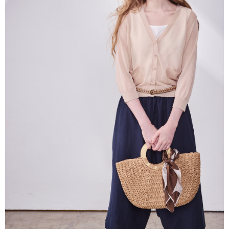
帳／街口支付／iPASS MONEY」等通路繳費。
每筆NT$60，滿NT$1,000(含以上)免運費
【注意事項】
付款後7-11取貨
1.本服務係由「台灣大哥大股份有限公司」（以下簡稱本公司）所提供，讓
用戶於交易時，得透過本服務購買商品或服務，並由商店將買賣／分期付款
每筆NT$60，滿NT$1,000(含以上)免運費
買賣價金債權讓與本公司後，依約使用本公司帳單繳交帳款。
2.基於同意付款使用「大哥付你分期」之契約關係目的，商店將以您的個人
宅配
資料（包含姓名、電話或地址）提供予台灣大哥大進項蒐集、處理及利用，
由本公司與您本人進行分期帳單所需資料之確認、核對及更正。
每筆NT$80，滿NT$1,000(含以上)免運費
3.完整用戶服務條款，請詳閱以下連結：
https://oppay.tw/userRule