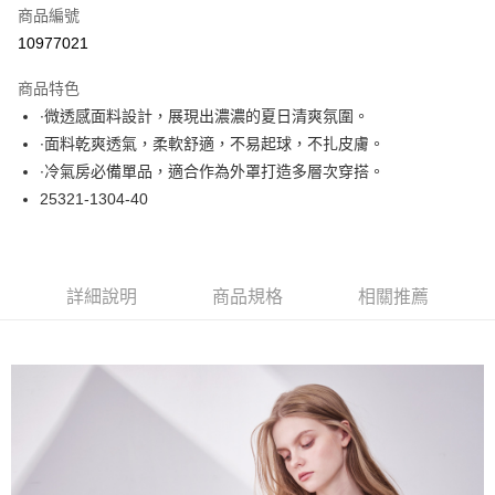
商品編號
超商取貨付款
10977021
LINE Pay
商品特色
Apple Pay
∙微透感面料設計，展現出濃濃的夏日清爽氛圍。
∙面料乾爽透氣，柔軟舒適，不易起球，不扎皮膚。
悠遊付
∙冷氣房必備單品，適合作為外罩打造多層次穿搭。
大哥付你分期
25321-1304-40
相關說明
【大哥付你分期使用說明】
ATM付款
1.本服務由台灣大哥大提供，台灣大哥大用戶可立即使用無須另外申請。
2.付款方式選擇「大哥付你分期」，訂單成立後會自動跳轉到大哥付的交易
詳細說明
商品規格
相關推薦
流程，驗證手機門號後，選擇欲分期的期數、繳款截止日，確認付款後即完
運送方式
成交易。
3.實際核准額度、可分期數及費用金額請依後續交易確認頁面所載為準。
全家取貨付款
4.訂單成立30分鐘內，如未前往確認交易或遇審核未通過，訂單將自動取
每筆NT$60，滿NT$1,000(含以上)免運費
消。如遇「轉專審核」未通過狀況，表示未達大哥付你分期系統評分，恕無
法說明評估內容。
付款後全家取貨
【繳款方式說明】
1.分期款項不併入電信帳單，「大哥付你分期」於每月結算日後寄送繳費提
每筆NT$60，滿NT$1,000(含以上)免運費
醒簡訊。
2.透過簡訊連結打開帳單後，可選擇「超商條碼／台灣大直營門市／銀行轉
7-11取貨付款