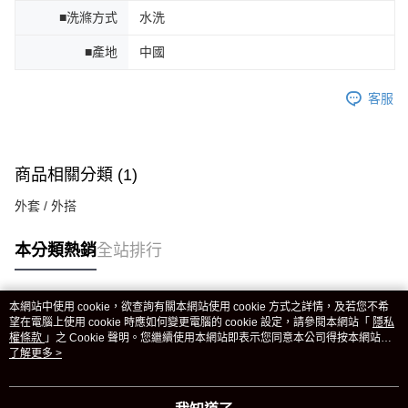
■洗滌方式
水洗
■產地
中國
客服
商品相關分類 (1)
外套 / 外搭
本分類熱銷
全站排行
本網站中使用 cookie，欲查詢有關本網站使用 cookie 方式之詳情，及若您不希
熱門標籤
望在電腦上使用 cookie 時應如何變更電腦的 cookie 設定，請參閱本網站「
隱私
權條款
」之 Cookie 聲明。您繼續使用本網站即表示您同意本公司得按本網站使
用條款之 Cookie 聲明使用 cookie。
了解更多 >