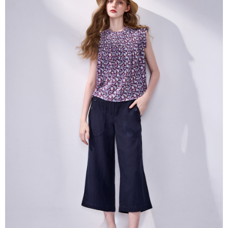
帳／街口支付／iPASS MONEY」等通路繳費。
每筆NT$60，滿NT$1,000(含以上)免運費
【注意事項】
付款後7-11取貨
1.本服務係由「台灣大哥大股份有限公司」（以下簡稱本公司）所提供，讓
用戶於交易時，得透過本服務購買商品或服務，並由商店將買賣／分期付款
每筆NT$60，滿NT$1,000(含以上)免運費
買賣價金債權讓與本公司後，依約使用本公司帳單繳交帳款。
2.基於同意付款使用「大哥付你分期」之契約關係目的，商店將以您的個人
宅配
資料（包含姓名、電話或地址）提供予台灣大哥大進項蒐集、處理及利用，
由本公司與您本人進行分期帳單所需資料之確認、核對及更正。
每筆NT$80，滿NT$1,000(含以上)免運費
3.完整用戶服務條款，請詳閱以下連結：
https://oppay.tw/userRule