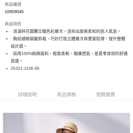
商品編號
超商取貨付款
10959045
LINE Pay
商品特色
Apple Pay
∙ 浪漫碎花圖騰交織色彩層次，渲染出甜美柔和的迷人氣息。
∙ 胸前細緻褶皺剪裁，巧妙打造立體層次與豐富肌理，提升整體
悠遊付
設計感。
大哥付你分期
∙ 採用100%純棉面料，輕盈柔軟，親膚透氣，是夏季穿搭的舒適
相關說明
首選。
【大哥付你分期使用說明】
25321-1106-05
ATM付款
1.本服務由台灣大哥大提供，台灣大哥大用戶可立即使用無須另外申請。
2.付款方式選擇「大哥付你分期」，訂單成立後會自動跳轉到大哥付的交易
流程，驗證手機門號後，選擇欲分期的期數、繳款截止日，確認付款後即完
運送方式
成交易。
3.實際核准額度、可分期數及費用金額請依後續交易確認頁面所載為準。
全家取貨付款
詳細說明
商品規格
相關推薦
4.訂單成立30分鐘內，如未前往確認交易或遇審核未通過，訂單將自動取
每筆NT$60，滿NT$1,000(含以上)免運費
消。如遇「轉專審核」未通過狀況，表示未達大哥付你分期系統評分，恕無
法說明評估內容。
付款後全家取貨
【繳款方式說明】
1.分期款項不併入電信帳單，「大哥付你分期」於每月結算日後寄送繳費提
每筆NT$60，滿NT$1,000(含以上)免運費
醒簡訊。
2.透過簡訊連結打開帳單後，可選擇「超商條碼／台灣大直營門市／銀行轉
7-11取貨付款