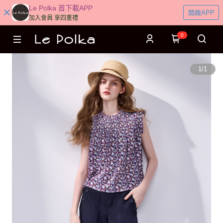
Le Polka 首下載APP
開啟APP
加入會員 享四重禮
0
1
/
1